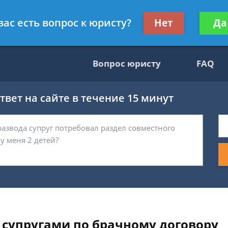
гражданскому праву
Получите консул
вас есть вопрос к юристу?
Нет
Да
бес
Вопрос юристу
FAQ
вет на сайте в течение 15 минут
супругами по брачному договору