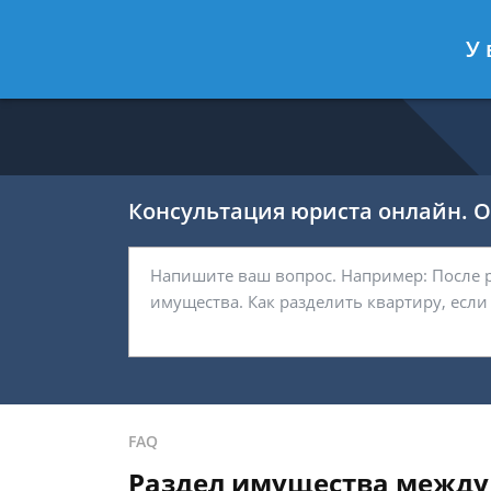
Калашников Валерий
- Юрист по 
У 
Спросить юриста
Консультация юриста онлайн. От
FAQ
Раздел имущества между 