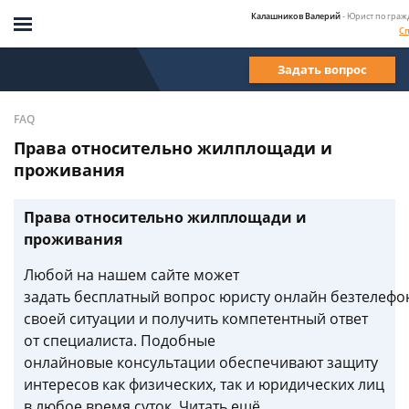
Калашников Валерий
- Юрист по гра
Сп
Задать вопрос
FAQ
Права относительно жилплощади и
проживания
Права относительно жилплощади и
проживания
Любой на нашем сайте может
задать бесплатный вопрос юристу онлайн безтелефо
своей ситуации и получить компетентный ответ
от специалиста. Подобные
онлайновые консультации обеспечивают защиту
интересов как физических, так и юридических лиц
в любое время суток. Читать ещё