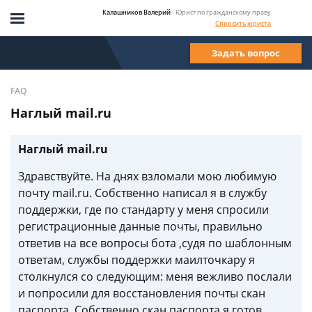
Калашников Валерий
- Юрист по гражданскому праву
Спросить юриста
Задать вопрос
FAQ
Наглый mail.ru
Наглый mail.ru
Здравствуйте. На днях взломали мою любимую
почту mail.ru. Собственно написал я в службу
поддержки, где по стандарту у меня спросили
регистрационные данные почты, правильно
ответив на все вопросы бота ,судя по шаблонным
ответам, службы поддержки маилточкару я
столкнулся со следующим: меня вежливо послали
и попросили для восстановления почты скан
паспорта. Собственно скан паспорта я готов