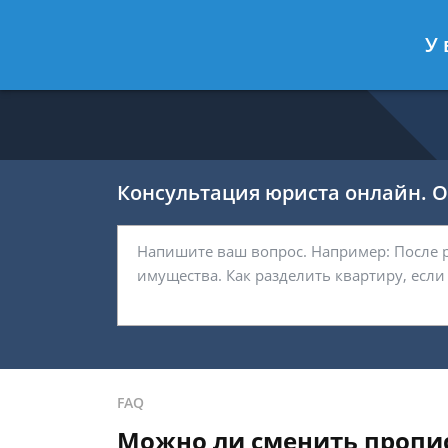
Калашников Валерий
- Юрист по 
У 
Спросить юриста
Консультация юриста онлайн. От
FAQ
Можно ли сменить пропис