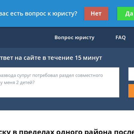
гражданскому праву
Получите консул
вас есть вопрос к юристу?
Нет
Да
бес
Вопрос юристу
FAQ
вет на сайте в течение 15 минут
ку в пределах одного района посл