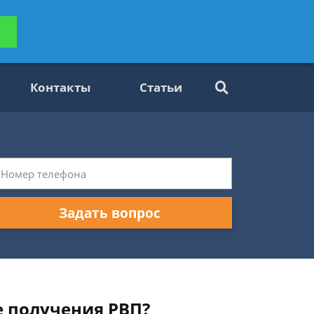
ьтацию
Задать вопрос
платно
Контакты
Статьи
Задать вопрос
е получения РВП?