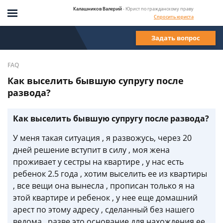
Калашников Валерий
- Юрист по гражданскому праву
Спросить юриста
Задать вопрос
FAQ
Как выселить бывшую супругу после
развода?
Как выселить бывшую супругу после развода?
У меня такая ситуация , я развожусь, через 20
дней решение вступит в силу , моя жена
проживает у сестры на квартире , у нас есть
ребенок 2.5 года , хотим выселить ее из квартиры
, все вещи она вынесла , прописан только я на
этой квартире и ребенок , у нее еще домашний
арест по этому адресу , сделанный без нашего
ведома , разве это основание для нахождения ее