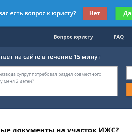
гражданскому праву
Получите консул
вас есть вопрос к юристу?
Нет
Да
бес
Вопрос юристу
FAQ
вет на сайте в течение 15 минут
ные документы на участок ИЖС?