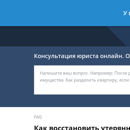
Калашников Валерий
- Юрист по 
У 
Спросить юриста
Консультация юриста онлайн. От
FAQ
Как восстановить утерян