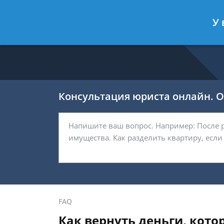
Калашников Валерий
- Юрист по 
У 
Спросить юриста
Консультация юриста онлайн. От
FAQ
Как вернуть деньги, кото