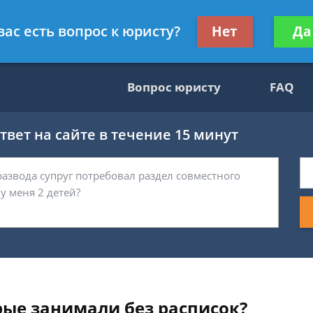
гражданскому праву
Получите консул
вас есть вопрос к юристу?
Нет
Да
бес
Вопрос юристу
FAQ
вет на сайте в течение 15 минут
рые занимали без расписок?