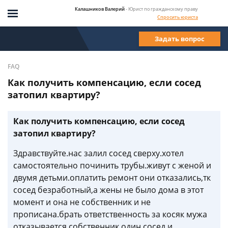
Калашников Валерий
- Юрист по гражданскому праву
Спросить юриста
Задать вопрос
FAQ
Как получить компенсацию, если сосед
затопил квартиру?
Как получить компенсацию, если сосед
затопил квартиру?
Здравствуйте.нас залил сосед сверху.хотел
самостоятельно починить трубы.живут с женой и
двумя детьми.оплатить ремонт они отказались,тк
сосед безработный,а жены не было дома в этот
момент и она не собственник и не
прописана.брать ответственность за косяк мужа
отказывается.собственник один сосед и