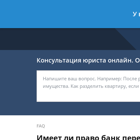
Калашников Валерий
- Юрист по 
У 
Спросить юриста
Консультация юриста онлайн. От
FAQ
Имеет ли право банк пере