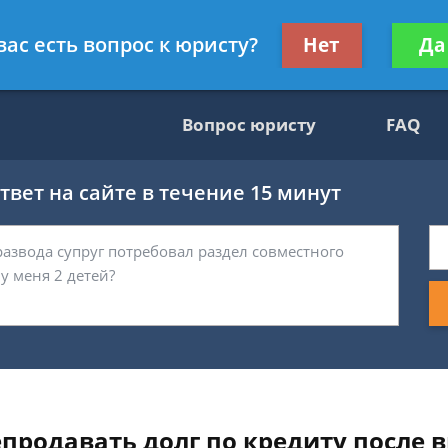
гражданскому праву
Получите консул
вас есть вопрос к юристу?
Нет
Да
бес
Вопрос юристу
FAQ
вет на сайте в течение 15 минут
продавать долг по кредиту после 