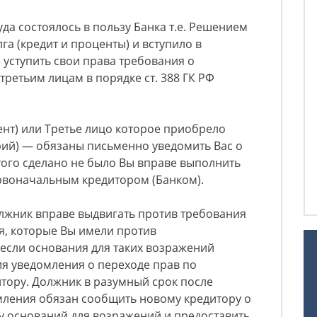
уда состоялось в пользу Банка т.е. Решением
лга (кредит и проценты) и вступило в
 уступить свои права требования о
третьим лицам в порядке ст. 388 ГК РФ
едент) или Третье лицо которое приобрело
рий) — обязаны письменно уведомить Вас о
этого сделано не было Вы вправе выполнить
ервоначальным кредитором (Банком).
Должник вправе выдвигать против требования
я, которые Вы имели против
если основания для таких возражений
я уведомления о переходе прав по
итору. Должник в разумный срок после
мления обязан сообщить новому кредитору о
у оснований для возражений и предоставить