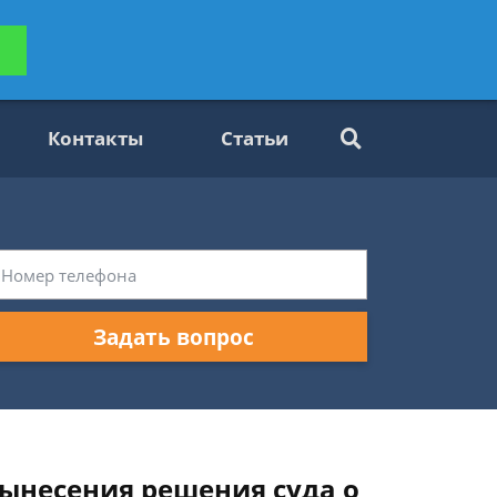
ьтацию
Задать вопрос
платно
Контакты
Статьи
Задать вопрос
вынесения решения суда о