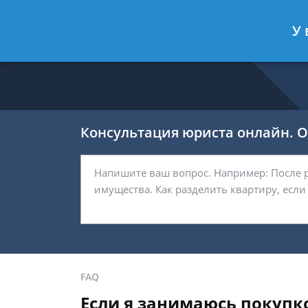
Калашников Валерий
- Юрист по 
У 
Спросить юриста
Консультация юриста онлайн. От
FAQ
Если я занимаюсь покупк